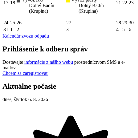
17
18
21
22
23
Dolný Badín
Dolný Badín
(Krupina)
(Krupina)
24
25
26
27
28
29
30
31
1
2
3
4
5
6
Kalendár zvozu odpadu
Prihlásenie k odberu správ
Dostávajte
informácie z nášho webu
prostredníctvom SMS a e-
mailov
Chcem sa zaregistrovať
Aktuálne počasie
dnes, štvrtok 6. 8. 2026