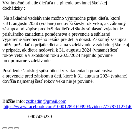
Výnimočné prijatie dieťaťa na plnenie povinnej školskej
dochádzky :
Na základné vzdelávanie možno výnimočne prijať dieťa, ktoré
k 31. augustu 2024 (vrátane) nedovŕši šiesty rok veku, ak zákonný
zástupca pri zápise predloží riaditeľovi školy súhlasné vyjadrenie
príslušného zariadenia poradenstva a prevencie a súhlasné
vyjadrenie všeobecného lekára pre deti a dorast. Zákonný zástupca
môže požiadať o prijatie dieťaťa na vzdelávanie v základnej škole aj
v prípade, ak dieťa nedovŕši k 31. augustu 2024 (vrátane) šesť
rokov veku a v školskom roku 2023/2024 neplnilo povinné
predprimárne vzdelávanie.
Posúdenie školskej spôsobilosti v zariadeniach poradenstva
a prevencie pred zápisom u detí, ktoré k 31. augustu 2024 (vrátane)
dovŕšia najmenej šesť rokov veku nie je povinné.
Bližšie info:
zsdbadin@gmail.com
https://www.facebook.com/100012891699993/videos/77787112714
0907426239