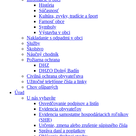
História
Súčasnosť
Kultúra, zvyky, tradície a šport
Farnosť obce
Symboly
Výstavba v obci
Nakladanie s odpadmi v obci
Služby
Školstvo
Náučný chodník
Požiarna ochrana
DHZ
DHZO Dolný Badín
Civilná ochrana obyvateľstva
Užitočné telefónne čísla a linky
Chov ošípaných
Úrad
U nás vybavíte
Osvedčovanie podpisov a listín
Evidencia obyvateľov
Evidencia samostatne hospodáriacich roľníkov
(SHR)
Určenie, zmena alebo zrušenie súpisného čísla
Správa daní a poplatkov