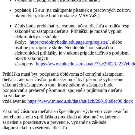
poplatok 15 eur (na zakúpenie písaniek a pracovných zošitov,
okrem tých, ktoré budú dodané z MŠVVaŠ )
Zápis bude prebiehať za osobnej účasti dieťaťa a rodiča resp.
zákonného zástupcu dieťaťa. Prihlášku je možné vyplniť
elektronicky na stránke
školy:
https://zsdolnybadin.edupage.org/register/
, alebo
osobne pri zápise v škole. Neoddeliteľnou súčasťou
elektronickej prihlášky je v takom prípade tlačivo s podpismi
oboch zákonných
zástupcov:
https://www.minedu.sk/data/att/73a/29023.f237eb.d
Prihláška musí byť podpísaná obidvoma zákonnými zástupcami
dieťaťa, alebo súčasťou prihlášky musí byť písomné vyhlásenie
zákonných zástupcov o tom, ktorý zákonný zástupca bude
podpisovať a preberať písomnosti spojené s prijímaním dieťaťa
na základné
vzdelávanie:
https://www.minedu.sk/data/att/1cb/29019.e8ec00.docx
Zákonný zástupca dieťaťa so špeciálnymi výchovno-vzdelávacími
potrebami spolu s prihláškou predkladá aj písomné vyjadrenie
zariadenia poradenstva a prevencie, vydané na základe
diagnostického vyšetrenia dieťaťa.