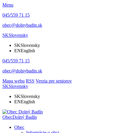
Menu
045/559 71 15
obec@dolnybadin.sk
SK
Slovensky
SK
Slovensky
EN
English
045/559 71 15
obec@dolnybadin.sk
Mapa webu
RSS
Verzia pre seniorov
SK
Slovensky
SK
Slovensky
EN
English
Obec
Dolný Badín
Obec
Informácie o obci