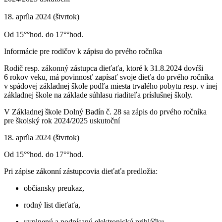
18. apríla 2024 (štvrtok)
Od 15°°hod. do 17°°hod.
Informácie pre rodičov k zápisu do prvého ročníka
Rodič resp. zákonný zástupca dieťaťa, ktoré k 31.8.2024 dovŕši
6 rokov veku, má povinnosť zapísať svoje dieťa do prvého ročníka
v spádovej základnej škole podľa miesta trvalého pobytu resp. v inej
základnej škole na základe súhlasu riaditeľa príslušnej školy.
V Základnej škole Dolný Badín č. 28 sa zápis do prvého ročníka
pre školský rok 2024/2025 uskutoční
18. apríla 2024 (štvrtok)
Od 15°°hod. do 17°°hod.
Pri zápise zákonní zástupcovia dieťaťa predložia:
občiansky preukaz,
rodný list dieťaťa,
vyplnenú a podpísanú elektronickú prihlášku