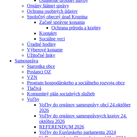
Ohlásenie drobnej stavby
Orgány štátnej správy
Ochrana osobných údajov
Spoločný obecný úrad Krupina
Začaté správne konania
Ochrana príroda a krajiny
Kontakty
Sociálne veci
Úradné hodiny
Výberové konanie
Užitočné linky
Samospráva
Starostka obce
Poslanci OZ
VZN
Program hospodárskeho a sociálneho rozvoja obce
Tlačivá
Komunitný plán socialných služieb
Voľby
Voľby do orgánov samosprávy obcí 24.október
2026
Voľby do orgánov samosprávnych krajov 24.
októbra 2026
REFERENDUM 2026
Voľby do Európskeho parlamentu 2024