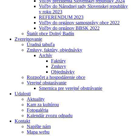
Voľby prezidenta Slovenskej republiky 2024
Voľby do Národnej rady Slovenskej republiky
v roku 2023
REFERENDUM 2023
Voľby do orgánov samosprávy obce 2022
Voľby do orgánov BBSK 2022
Štatút obce Dolný Badín
Zverejnovanie
Úradná tabuľa
Zmluvy, faktúry, objednávky
Archív
Faktúry
Zmluvy
Objednávky
Rozpočet a hospodárenie obce
Verejné obstarávanie
Smernica pre verejné obstrávanie
Udalosti
Aktuality
Kam za kultúrou
Fotogaléria
Kalendár zvozu odpadu
Kontakt
Napište nám
Mapa webu