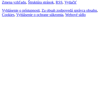
Zmena vzhľadu
,
Štruktúra stránok
,
RSS
,
Vytlačiť
Vyhlásenie o prístupnosti
,
Za obsah zodpovedá správca obsahu
,
Cookies
,
Vyhlásenie o ochrane súkromia
,
Webové sídlo