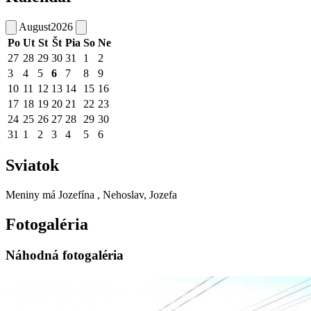
August
2026
Po
Ut
St
Št
Pia
So
Ne
27
28
29
30
31
1
2
3
4
5
6
7
8
9
10
11
12
13
14
15
16
17
18
19
20
21
22
23
24
25
26
27
28
29
30
31
1
2
3
4
5
6
Sviatok
Meniny má
Jozefína
, Nehoslav, Jozefa
Fotogaléria
Náhodná fotogaléria