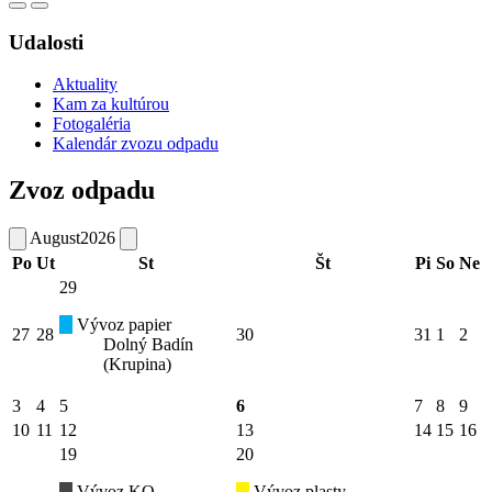
Udalosti
Aktuality
Kam za kultúrou
Fotogaléria
Kalendár zvozu odpadu
Zvoz odpadu
August
2026
Po
Ut
St
Št
Pi
So
Ne
29
Vývoz papier
27
28
30
31
1
2
Dolný Badín
(Krupina)
3
4
5
6
7
8
9
10
11
12
13
14
15
16
19
20
Vývoz KO
Vývoz plasty