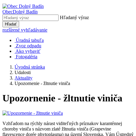
Obec
Dolný Badín
Hľadaný výraz
Hľadať
rozšírené vyhľadávanie
Úradná tabuľa
Zvoz odpadu
Ako vybaviť
Fotogaléria
Úvodná stránka
Udalosti
Aktuality
Upozornenie - žltnutie viniča
Upozornenie - žltnutie viniča
Vzhľadom na rýchly nárast viditeľných príznakov karanténnej
choroby viniča s názvom zlaté žltnutia viniča (Grapevine
flavescence dorée phytoplasma) na území Slovenska, Vám Ústredný