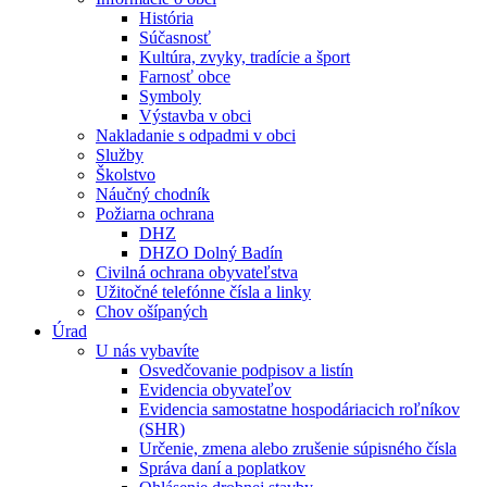
História
Súčasnosť
Kultúra, zvyky, tradície a šport
Farnosť obce
Symboly
Výstavba v obci
Nakladanie s odpadmi v obci
Služby
Školstvo
Náučný chodník
Požiarna ochrana
DHZ
DHZO Dolný Badín
Civilná ochrana obyvateľstva
Užitočné telefónne čísla a linky
Chov ošípaných
Úrad
U nás vybavíte
Osvedčovanie podpisov a listín
Evidencia obyvateľov
Evidencia samostatne hospodáriacich roľníkov
(SHR)
Určenie, zmena alebo zrušenie súpisného čísla
Správa daní a poplatkov