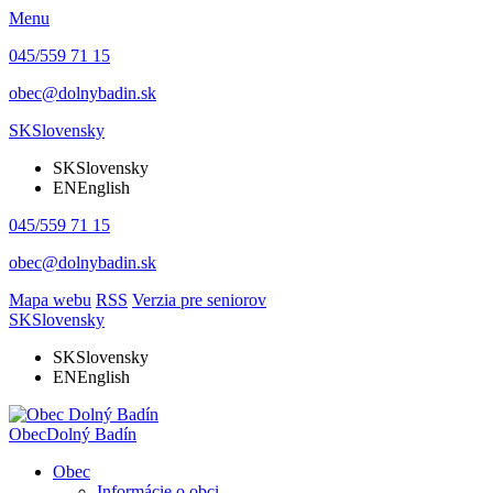
Menu
045/559 71 15
obec@dolnybadin.sk
SK
Slovensky
SK
Slovensky
EN
English
045/559 71 15
obec@dolnybadin.sk
Mapa webu
RSS
Verzia pre seniorov
SK
Slovensky
SK
Slovensky
EN
English
Obec
Dolný Badín
Obec
Informácie o obci