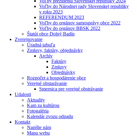
Voľby prezidenta Slovenskej republiky 2024
Voľby do Národnej rady Slovenskej republiky
v roku 2023
REFERENDUM 2023
Voľby do orgánov samosprávy obce 2022
Voľby do orgánov BBSK 2022
Štatút obce Dolný Badín
Zverejnovanie
Úradná tabuľa
Zmluvy, faktúry, objednávky
Archív
Faktúry
Zmluvy
Objednávky
Rozpočet a hospodárenie obce
Verejné obstarávanie
Smernica pre verejné obstrávanie
Udalosti
Aktuality
Kam za kultúrou
Fotogaléria
Kalendár zvozu odpadu
Kontakt
Napište nám
Mapa webu