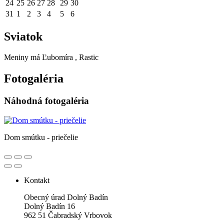
24
25
26
27
28
29
30
31
1
2
3
4
5
6
Sviatok
Meniny má
Ľubomíra
, Rastic
Fotogaléria
Náhodná fotogaléria
Dom smútku - priečelie
Kontakt
Obecný úrad Dolný Badín
Dolný Badín 16
962 51 Čabradský Vrbovok