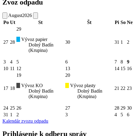
Zvoz odpadu
August
2026
Po
Ut
St
Št
Pi
So
Ne
29
Vývoz papier
27
28
30
31
1
2
Dolný Badín
(Krupina)
3
4
5
6
7
8
9
10
11
12
13
14
15
16
19
20
Vývoz KO
Vývoz plasty
17
18
21
22
23
Dolný Badín
Dolný Badín
(Krupina)
(Krupina)
24
25
26
27
28
29
30
31
1
2
3
4
5
6
Kalendár zvozu odpadu
Prihlásenie k odberu správ