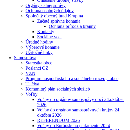
Ohlásenie drobnej stavby
Orgány štátnej správy
Ochrana osobných údajov
Spoločný obecný úrad Krupina
Začaté správne konania
Ochrana príroda a krajiny
Kontakty
Sociálne veci
Úradné hodiny
Výberové konanie
Užitočné linky
Samospráva
Starostka obce
Poslanci OZ
VZN
Program hospodárskeho a sociálneho rozvoja obce
Tlačivá
Komunitný plán socialných služieb
Voľby
Voľby do orgánov samosprávy obcí 24.október
2026
Voľby do orgánov samosprávnych krajov 24.
októbra 2026
REFERENDUM 2026
Voľby do Európskeho parlamentu 2024