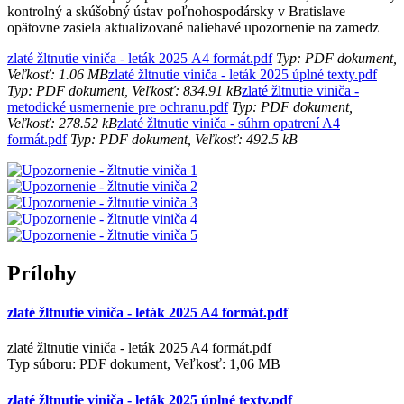
kontrolný a skúšobný ústav poľnohospodársky v Bratislave
opätovne zasiela aktualizované naliehavé upozornenie na zamedz
zlaté žltnutie viniča - leták 2025 A4 formát.pdf
Typ: PDF dokument,
Veľkosť: 1.06 MB
zlaté žltnutie viniča - leták 2025 úplné texty.pdf
Typ: PDF dokument, Veľkosť: 834.91 kB
zlaté žltnutie viniča -
metodické usmernenie pre ochranu.pdf
Typ: PDF dokument,
Veľkosť: 278.52 kB
zlaté žltnutie viniča - súhrn opatrení A4
formát.pdf
Typ: PDF dokument, Veľkosť: 492.5 kB
Prílohy
zlaté žltnutie viniča - leták 2025 A4 formát.pdf
zlaté žltnutie viniča - leták 2025 A4 formát.pdf
Typ súboru: PDF dokument, Veľkosť: 1,06 MB
zlaté žltnutie viniča - leták 2025 úplné texty.pdf