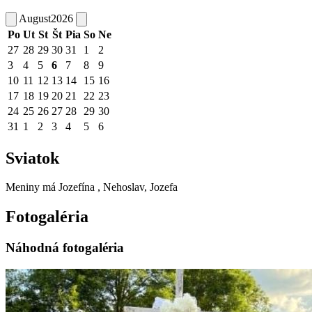
August
2026
Po
Ut
St
Št
Pia
So
Ne
27
28
29
30
31
1
2
3
4
5
6
7
8
9
10
11
12
13
14
15
16
17
18
19
20
21
22
23
24
25
26
27
28
29
30
31
1
2
3
4
5
6
Sviatok
Meniny má
Jozefína
, Nehoslav, Jozefa
Fotogaléria
Náhodná fotogaléria