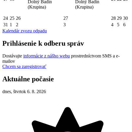
Dolný Badín
Dolný Badín
(Krupina)
(Krupina)
24
25
26
27
28
29
30
31
1
2
3
4
5
6
Kalendár zvozu odpadu
Prihlásenie k odberu správ
Dostávajte
informácie z nášho webu
prostredníctvom SMS a e-
mailov
Chcem sa zaregistrovať
Aktuálne počasie
dnes, štvrtok 6. 8. 2026