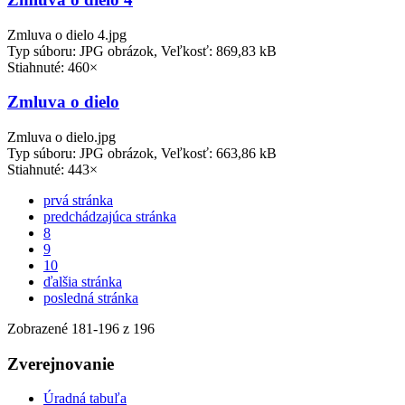
Zmluva o dielo 4.jpg
Typ súboru: JPG obrázok, Veľkosť: 869,83 kB
Stiahnuté: 460×
Zmluva o dielo
Zmluva o dielo.jpg
Typ súboru: JPG obrázok, Veľkosť: 663,86 kB
Stiahnuté: 443×
prvá stránka
predchádzajúca stránka
8
9
10
ďalšia stránka
posledná stránka
Zobrazené
181
-
196
z 196
Zverejnovanie
Úradná tabuľa