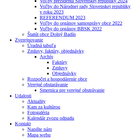
Voľby prezidenta Slovenskej republiky 2024
Voľby do Národnej rady Slovenskej republiky
v roku 2023
REFERENDUM 2023
Voľby do orgánov samosprávy obce 2022
Voľby do orgánov BBSK 2022
Štatút obce Dolný Badín
Zverejnovanie
Úradná tabuľa
Zmluvy, faktúry, objednávky
Archív
Faktúry
Zmluvy
Objednávky
Rozpočet a hospodárenie obce
Verejné obstarávanie
Smernica pre verejné obstrávanie
Udalosti
Aktuality
Kam za kultúrou
Fotogaléria
Kalendár zvozu odpadu
Kontakt
Napište nám
Mapa webu