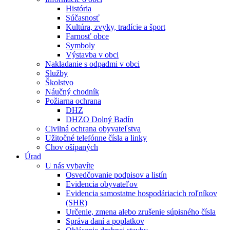
História
Súčasnosť
Kultúra, zvyky, tradície a šport
Farnosť obce
Symboly
Výstavba v obci
Nakladanie s odpadmi v obci
Služby
Školstvo
Náučný chodník
Požiarna ochrana
DHZ
DHZO Dolný Badín
Civilná ochrana obyvateľstva
Užitočné telefónne čísla a linky
Chov ošípaných
Úrad
U nás vybavíte
Osvedčovanie podpisov a listín
Evidencia obyvateľov
Evidencia samostatne hospodáriacich roľníkov
(SHR)
Určenie, zmena alebo zrušenie súpisného čísla
Správa daní a poplatkov