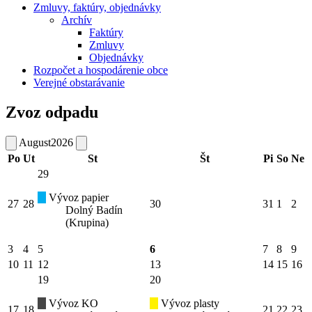
Zmluvy, faktúry, objednávky
Archív
Faktúry
Zmluvy
Objednávky
Rozpočet a hospodárenie obce
Verejné obstarávanie
Zvoz odpadu
August
2026
Po
Ut
St
Št
Pi
So
Ne
29
Vývoz papier
27
28
30
31
1
2
Dolný Badín
(Krupina)
3
4
5
6
7
8
9
10
11
12
13
14
15
16
19
20
Vývoz KO
Vývoz plasty
17
18
21
22
23