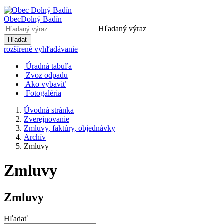
Obec
Dolný Badín
Hľadaný výraz
Hľadať
rozšírené vyhľadávanie
Úradná tabuľa
Zvoz odpadu
Ako vybaviť
Fotogaléria
Úvodná stránka
Zverejnovanie
Zmluvy, faktúry, objednávky
Archív
Zmluvy
Zmluvy
Zmluvy
Hľadať