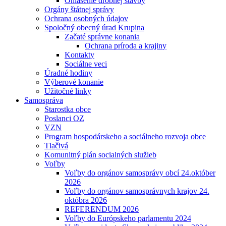
Ohlásenie drobnej stavby
Orgány štátnej správy
Ochrana osobných údajov
Spoločný obecný úrad Krupina
Začaté správne konania
Ochrana príroda a krajiny
Kontakty
Sociálne veci
Úradné hodiny
Výberové konanie
Užitočné linky
Samospráva
Starostka obce
Poslanci OZ
VZN
Program hospodárskeho a sociálneho rozvoja obce
Tlačivá
Komunitný plán socialných služieb
Voľby
Voľby do orgánov samosprávy obcí 24.október
2026
Voľby do orgánov samosprávnych krajov 24.
októbra 2026
REFERENDUM 2026
Voľby do Európskeho parlamentu 2024