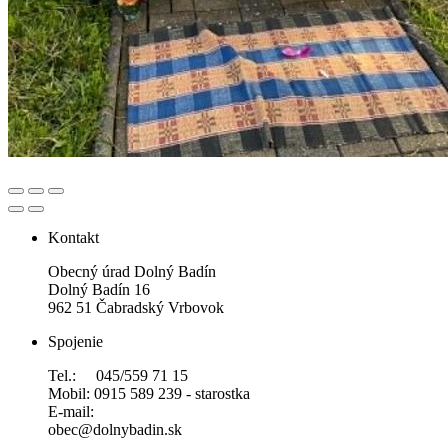
Kontakt
Obecný úrad Dolný Badín
Dolný Badín 16
962 51 Čabradský Vrbovok
Spojenie
Tel.: 045/559 71 15
Mobil: 0915 589 239 - starostka
E-mail:
obec@dolnybadin.sk