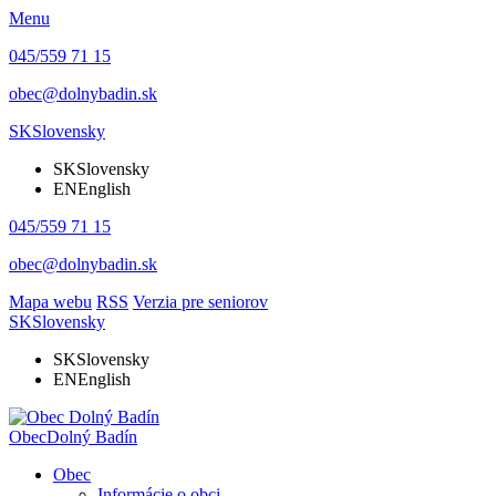
Menu
045/559 71 15
obec@dolnybadin.sk
SK
Slovensky
SK
Slovensky
EN
English
045/559 71 15
obec@dolnybadin.sk
Mapa webu
RSS
Verzia pre seniorov
SK
Slovensky
SK
Slovensky
EN
English
Obec
Dolný Badín
Obec
Informácie o obci